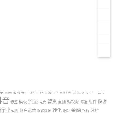
信息流
助贷
企业号
博主
信息流广告
助贷中介
助贷机构
广告
小红书
巨量引擎
广
景
垂类
定向
客户
巨兔CRM
巨量千川
抖音
流量
留资
获客
模板
直播
短视频
组件
标签
电商
筛选
行业
金融
转化
账户运营
风控
规则
跟踪数据
逻辑
银行