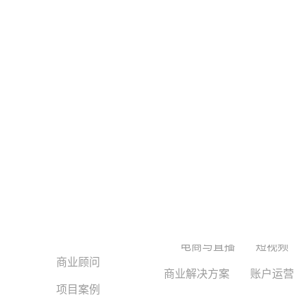
信息流广告
垂类分析
小
巨兔互动
平台算法
广告营销
快
广告业务
电商与直播
短视频
商业顾问
商业解决方案
账户运营
项目案例