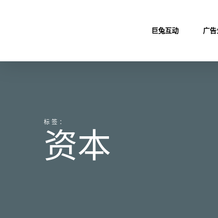
Skip
to
巨兔互动
广告
main
content
标签：
资本