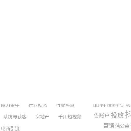
红书
巨量千川
巨量引擎
常见问题
手
抖音
搜索引擎
玩法与运营
topview
交互
产品
品牌
品牌号
场
磁力金牛
行业动态
行业热点
投放
告账户
系统与获客
房地产
千川短视频
营销
蒲公英
电商引流