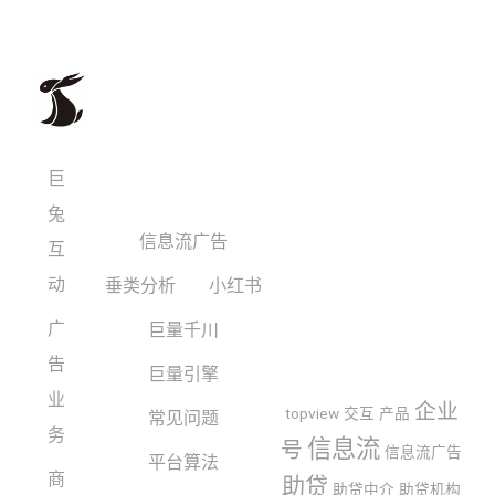
巨
兔
信息流广告
互
动
垂类分析
小红书
广
巨量千川
告
巨量引擎
业
企业
topview
交互
产品
常见问题
务
信息流
号
信息流广告
平台算法
商
助贷
助贷中介
助贷机构