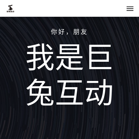
Skip
菜单
to
main
你好，朋友
content
我是巨
兔互动