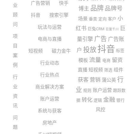
广告营销
快手
业
品牌
品牌号
博主
顾
抖音
搜索引擎
小
场景
垂类
定向
客户
问
玩法与运营
红书
巨
巨兔CRM
巨量千川
项
广告
量引擎
广告账
电商与直播
目
抖音
投放
户
短视频
磁力金牛
标签
案
流量
留资
模板
电商
行业动态
例
直播
短视频
组件
筛选
行业热点
行
行
获客
营销
蒲公英
业
商业解决方案
业
账户运营
规则
跟踪数
资
账户运营
金融
转化
据
逻辑
银行
讯
风控
系统与获客
问
房地产
题