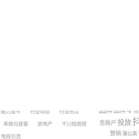
红书
巨量千川
巨量引擎
常见问题
手
抖音
搜索引擎
玩法与运营
topview
交互
产品
品牌
品牌号
场
磁力金牛
行业动态
行业热点
投放
告账户
系统与获客
房地产
千川短视频
营销
蒲公英
电商引流