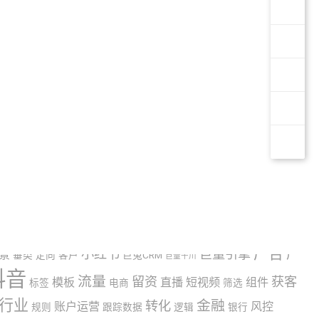
信息流
助贷
企业号
博主
信息流广告
助贷中介
助贷机构
广告
小红书
巨量引擎
广
景
垂类
定向
客户
巨兔CRM
巨量千川
抖音
流量
留资
获客
模板
直播
短视频
组件
标签
电商
筛选
行业
金融
转化
账户运营
风控
规则
跟踪数据
逻辑
银行