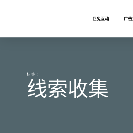
Skip
to
巨兔互动
广告
main
content
标签：
线索收集