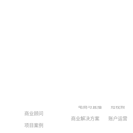
信息流广告
垂类分析
小
巨兔互动
平台算法
广告营销
快
广告业务
电商与直播
短视频
商业顾问
商业解决方案
账户运营
项目案例