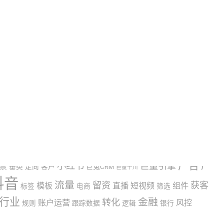
信息流
助贷
企业号
博主
信息流广告
助贷中介
助贷机构
广告
小红书
巨量引擎
广
景
垂类
定向
客户
巨兔CRM
巨量千川
抖音
流量
留资
获客
模板
直播
短视频
组件
标签
电商
筛选
行业
金融
转化
账户运营
风控
规则
跟踪数据
逻辑
银行