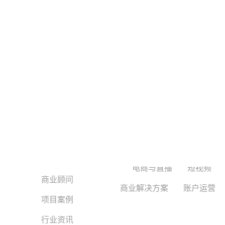
信息流广告
垂类分析
小
巨兔互动
平台算法
广告营销
快
广告业务
电商与直播
短视频
商业顾问
商业解决方案
账户运营
项目案例
行业资讯