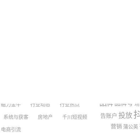
红书
巨量千川
巨量引擎
常见问题
手
抖音
搜索引擎
玩法与运营
topview
交互
产品
品牌
品牌号
场
磁力金牛
行业动态
行业热点
投放
告账户
系统与获客
房地产
千川短视频
营销
蒲公英
电商引流