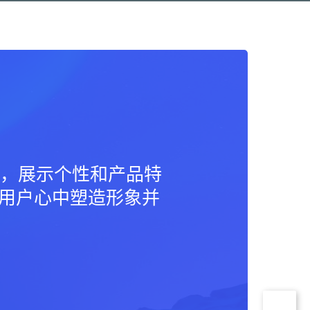
位，展示个性和产品特
用户心中塑造形象并