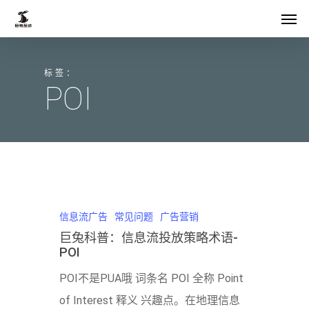
Skip
菜单
to
main
标签：
content
POI
信息流广告
常见问题
广告营销
巨兔科普：信息流投放策略术语-
POI
POI不是PUA哦 词条名 POI 全称 Point
of Interest 释义 兴趣点。在地理信息