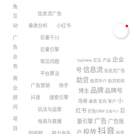
兔
信息流广告
互
动
垂类分析
小红书
广
巨量千川
告
巨量引擎
业
企业
topview
交互
产品
常见问题
务
信息流
号
信息流广告
平台算法
商
助贷
助贷中介
助贷机构
广告营销
快手
业
品牌
品牌号
博主
顾
抖音
搜索引擎
小
场景
垂类
定向
客户
问
玩法与运营
红书
巨
巨兔CRM
巨量千川
项
广告
量引擎
广告账
电商与直播
目
抖音
投放
户
短视频
磁力金牛
标签