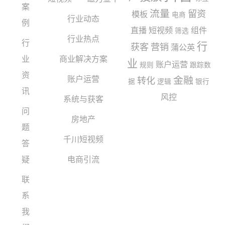
案
流量
留资
模板
电商
行业动态
例
直播
短视频
组件
筛选
行业热点
行
行
获客
营销
蒲公英
业
商业解决方案
业
账户运营
规则
跟踪数
资
账户运营
金融
转化
据
逻辑
银行
讯
风控
系统与获客
问
房地产
题
千川短视频
答
疑
电商引流
联
系
我