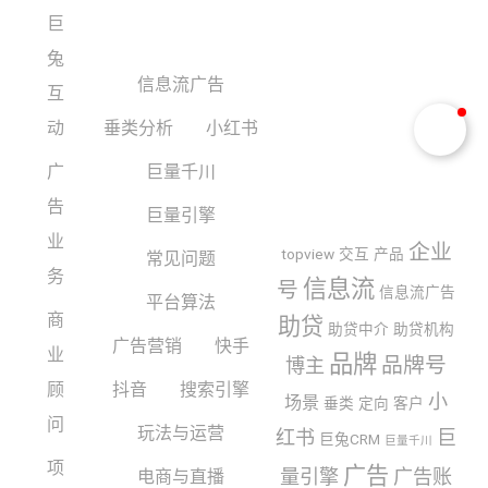
巨
兔
信息流广告
互
动
垂类分析
小红书
广
巨量千川
告
巨量引擎
业
企业
topview
交互
产品
常见问题
务
信息流
号
信息流广告
平台算法
商
助贷
助贷中介
助贷机构
广告营销
快手
业
品牌
品牌号
博主
顾
抖音
搜索引擎
小
场景
垂类
定向
客户
问
玩法与运营
红书
巨
巨兔CRM
巨量千川
项
广告
量引擎
广告账
电商与直播