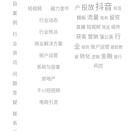
目
抖音
投放
户
短视频
磁力金牛
标签
案
流量
留资
模板
电商
行业动态
例
直播
短视频
组件
筛选
行业热点
行
行
获客
营销
蒲公英
业
商业解决方案
业
账户运营
规则
跟踪数
资
账户运营
金融
转化
据
逻辑
银行
讯
风控
系统与获客
问
房地产
题
千川短视频
答
疑
电商引流
联
系