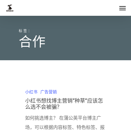
Skip
菜单
to
main
标签：
content
合作
小红书
广告营销
小红书想找博主营销“种草”应该怎
么选不会被骗？
如何挑选博主？ 在蒲公英平台博主广
场，可以根据内容标签、特色标签、报