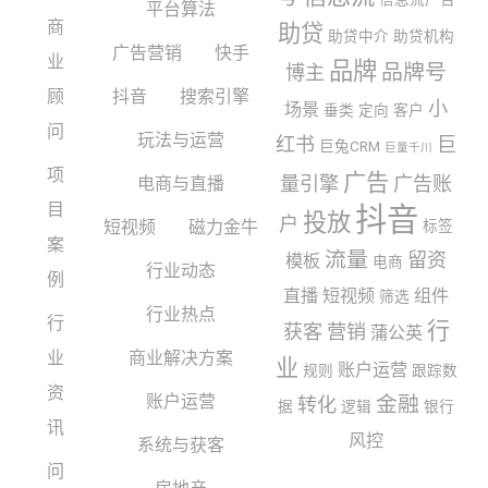
平台算法
商
助贷
助贷中介
助贷机构
广告营销
快手
业
品牌
品牌号
博主
顾
抖音
搜索引擎
小
场景
垂类
定向
客户
问
玩法与运营
红书
巨
巨兔CRM
巨量千川
项
广告
量引擎
广告账
电商与直播
目
抖音
投放
户
短视频
磁力金牛
标签
案
流量
留资
模板
电商
行业动态
例
直播
短视频
组件
筛选
行业热点
行
行
获客
营销
蒲公英
业
商业解决方案
业
账户运营
规则
跟踪数
资
账户运营
金融
转化
据
逻辑
银行
讯
风控
系统与获客
问