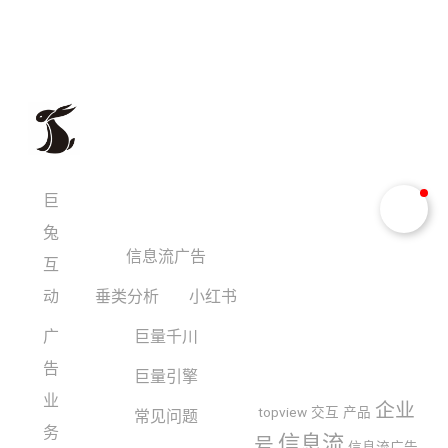
巨
兔
信息流广告
互
动
垂类分析
小红书
广
巨量千川
告
巨量引擎
业
企业
topview
交互
产品
常见问题
务
信息流
号
信息流广告