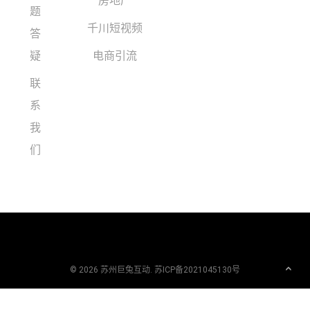
房地产
题
千川短视频
答
疑
电商引流
联
系
我
们
© 2026 苏州巨兔互动. 苏ICP备2021045130号