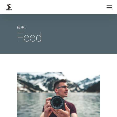
Skip
菜单
to
main
标签：
content
Feed