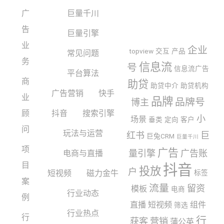
广
巨量千川
告
巨量引擎
业
企业
topview
交互
产品
常见问题
务
信息流
号
信息流广告
平台算法
商
助贷
助贷中介
助贷机构
广告营销
快手
业
品牌
品牌号
博主
顾
抖音
搜索引擎
小
场景
垂类
定向
客户
问
玩法与运营
红书
巨
巨兔CRM
巨量千川
项
广告
量引擎
广告账
电商与直播
目
抖音
投放
户
短视频
磁力金牛
标签
案
流量
留资
模板
电商
行业动态
例
直播
短视频
组件
筛选
行业热点
行
行
获客
营销
蒲公英