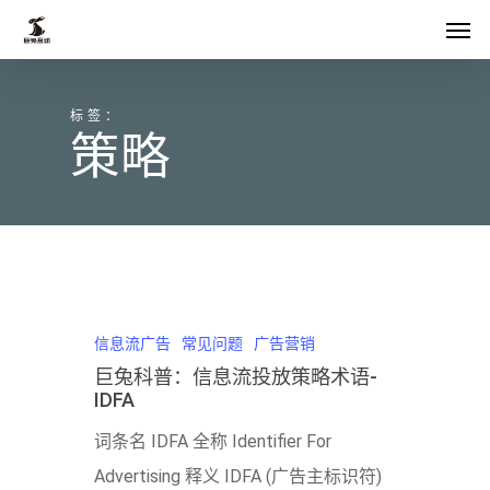
Skip
菜单
to
main
标签：
content
策略
信息流广告
常见问题
广告营销
巨兔科普：信息流投放策略术语-
IDFA
词条名 IDFA 全称 Identifier For
Advertising 释义 IDFA (广告主标识符)