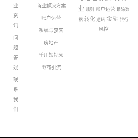
业
商业解决方案
业
账户运营
规则
跟踪数
资
账户运营
金融
转化
据
逻辑
银行
讯
风控
系统与获客
问
房地产
题
千川短视频
答
疑
电商引流
联
系
我
们