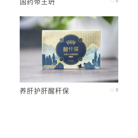
国药帝王玬
0
养肝护肝醒秆保
0