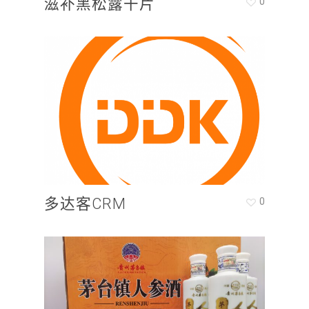
滋补黑松露干片
0
多达客CRM
0