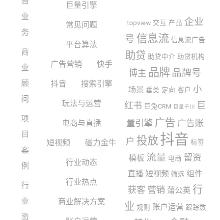
告
巨量引擎
业
企业
topview
交互
产品
常见问题
务
信息流
号
信息流广告
平台算法
商
助贷
助贷中介
助贷机构
广告营销
快手
业
品牌
品牌号
博主
顾
抖音
搜索引擎
小
场景
垂类
定向
客户
问
玩法与运营
红书
巨
巨兔CRM
巨量千川
项
广告
量引擎
广告账
电商与直播
目
抖音
投放
户
短视频
磁力金牛
标签
案
流量
留资
模板
电商
行业动态
例
直播
短视频
组件
筛选
行业热点
行
行
获客
营销
蒲公英
业
商业解决方案
业
账户运营
规则
跟踪数
资