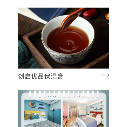
创启优品伏湿膏
0