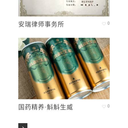
安瑞律师事务所
0
国药精养-斛斛生威
0