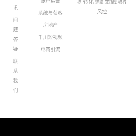
账户运营
金融
转化
据
逻辑
银行
讯
风控
系统与获客
问
房地产
题
千川短视频
答
疑
电商引流
联
系
我
们